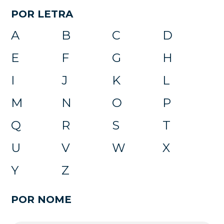
POR LETRA
A
B
C
D
E
F
G
H
I
J
K
L
M
N
O
P
Q
R
S
T
U
V
W
X
Y
Z
POR NOME