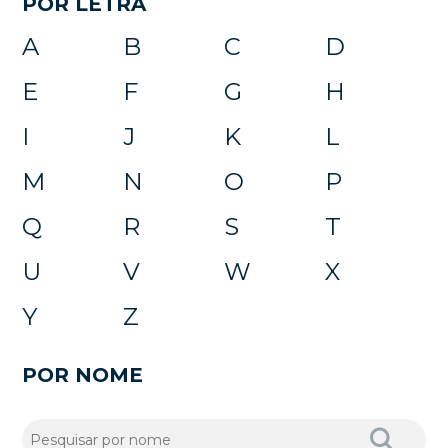
POR LETRA
A
B
C
D
E
F
G
H
I
J
K
L
M
N
O
P
Q
R
S
T
U
V
W
X
Y
Z
POR NOME