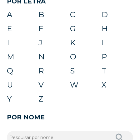
POR LETRA
A
B
C
D
E
F
G
H
I
J
K
L
M
N
O
P
Q
R
S
T
U
V
W
X
Y
Z
POR NOME