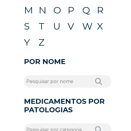
M
N
O
P
Q
R
S
T
U
V
W
X
Y
Z
POR NOME
MEDICAMENTOS POR
PATOLOGIAS