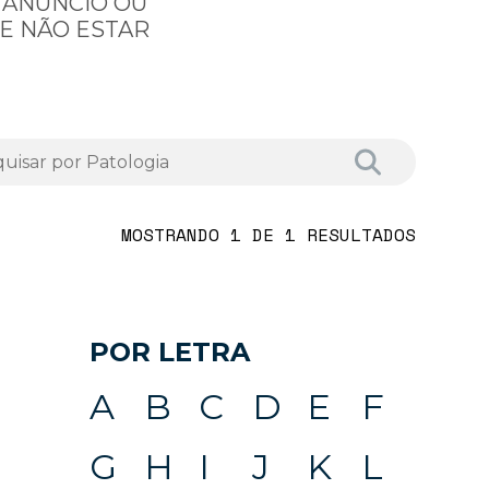
 ANÚNCIO OU
E NÃO ESTAR
MOSTRANDO 1 DE 1 RESULTADOS
POR LETRA
A
B
C
D
E
F
G
H
I
J
K
L