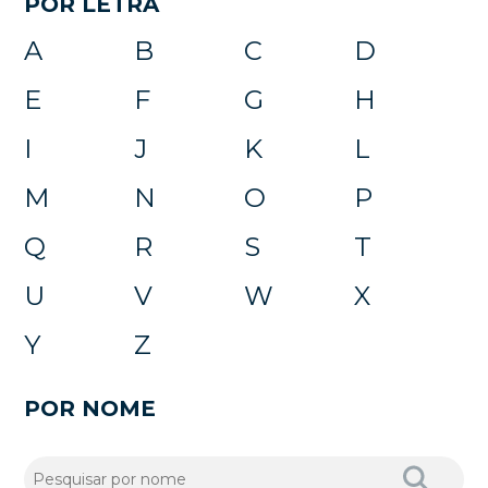
POR LETRA
A
B
C
D
E
F
G
H
I
J
K
L
M
N
O
P
Q
R
S
T
U
V
W
X
Y
Z
POR NOME