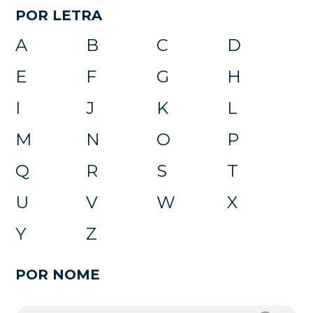
POR LETRA
A
B
C
D
E
F
G
H
I
J
K
L
M
N
O
P
Q
R
S
T
U
V
W
X
Y
Z
POR NOME