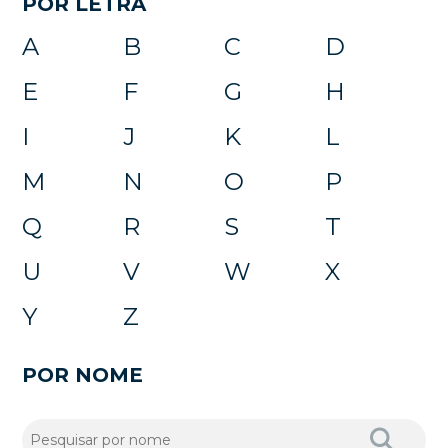
POR LETRA
A
B
C
D
E
F
G
H
I
J
K
L
M
N
O
P
Q
R
S
T
U
V
W
X
Y
Z
POR NOME