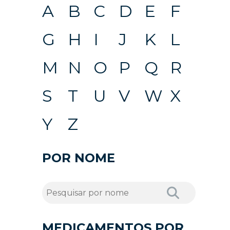
A
B
C
D
E
F
G
H
I
J
K
L
M
N
O
P
Q
R
S
T
U
V
W
X
Y
Z
POR NOME
MEDICAMENTOS POR