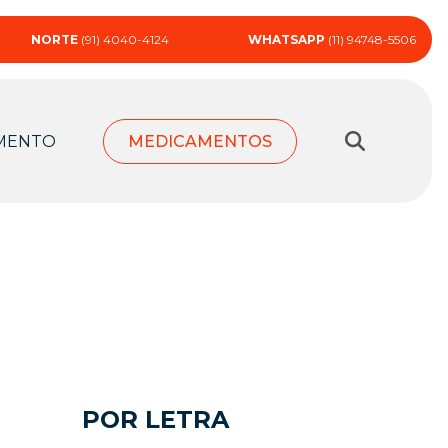
NORTE
(91) 4040-4124
WHATSAPP
(11) 94748-5506
MENTO
MEDICAMENTOS
POR LETRA