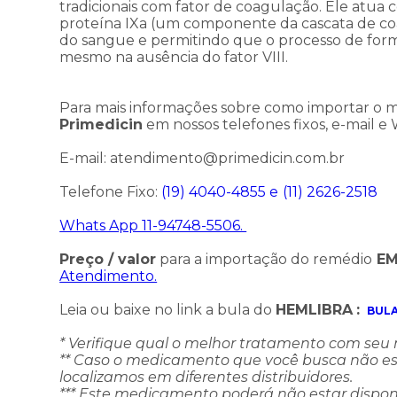
tradicionais com fator de coagulação. Ele atua c
proteína IXa (um componente da cascata de coa
do sangue e permitindo que o processo de fo
mesmo na ausência do fator VIII.
Para mais informações sobre como importar o
Primedicin
em nossos telefones fixos, e-mail e
E-mail: atendimento@primedicin.com.br
Telefone Fixo:
(19) 4040-4855 e
(11) 2626-2518
Whats App 11-94748-5506.
Preço / valor
para a importação do remédio
EM
Atendimento.
Leia ou baixe no link a bula do
HEMLIBRA
:
BULA
* Verifique qual o melhor tratamento com seu
** Caso o medicamento que você busca não este
localizamos em diferentes distribuidores.
*** Este medicamento poderá não estar dispon