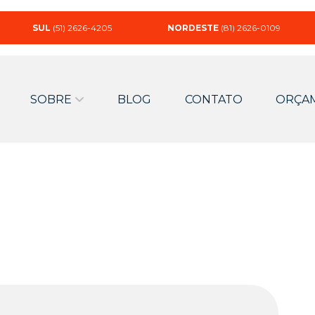
SUL
(51) 2626-4205
NORDESTE
(81) 2626-0109
SOBRE
BLOG
CONTATO
ORÇA