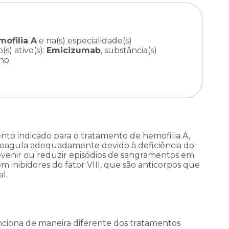
mofilia A
e na(s) especialidade(s)
o(s) ativo(s):
Emicizumab
, substância(s)
no.
o indicado para o tratamento de hemofilia A,
oagula adequadamente devido à deficiência do
prevenir ou reduzir episódios de sangramentos em
m inibidores do fator VIII, que são anticorpos que
l.
iona de maneira diferente dos tratamentos