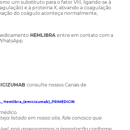
omo um substituto para o fator VIII, ligando-se à
gulação) e à proteína X, ativando a coagulação
rmação do coágulo aconteça normalmente,
 medicamento
HEMLIBRA
entre em contato com a
 WhatsApp.
ICIZUMAB
consulte nossos Canais de
_ Hemlibra_(emicizumab)_PRIMEDICIN
 médico.
ja listado em nosso site, fale conosco que
ível, pois assessoramos a importação conforme