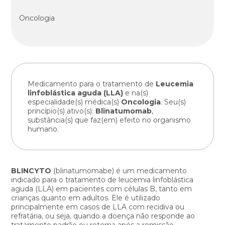
Oncologia
Medicamento para o tratamento de
Leucemia
linfoblástica aguda (LLA)
e na(s)
especialidade(s) médica(s)
Oncologia
. Seu(s)
princípio(s) ativo(s):
Blinatumomab
,
substância(s) que faz(em) efeito no organismo
humano.
BLINCYTO
(blinatumomabe) é um medicamento
indicado para o tratamento de leucemia linfoblástica
aguda (LLA) em pacientes com células B, tanto em
crianças quanto em adultos. Ele é utilizado
principalmente em casos de LLA com recidiva ou
refratária, ou seja, quando a doença não responde ao
tratamento padrão ou retorna após a remissão.