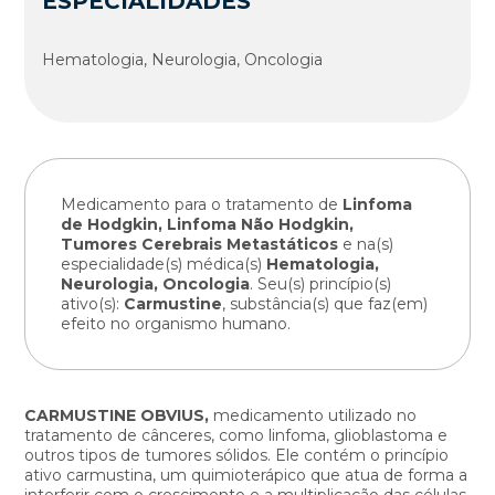
ESPECIALIDADES
Hematologia, Neurologia, Oncologia
Medicamento para o tratamento de
Linfoma
de Hodgkin, Linfoma Não Hodgkin,
Tumores Cerebrais Metastáticos
e na(s)
especialidade(s) médica(s)
Hematologia,
Neurologia, Oncologia
. Seu(s) princípio(s)
ativo(s):
Carmustine
, substância(s) que faz(em)
efeito no organismo humano.
CARMUSTINE OBVIUS,
medicamento utilizado no
tratamento de cânceres, como linfoma, glioblastoma e
outros tipos de tumores sólidos. Ele contém o princípio
ativo carmustina, um quimioterápico que atua de forma a
interferir com o crescimento e a multiplicação das células