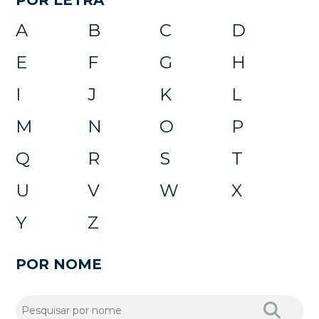
A
B
C
D
E
F
G
H
I
J
K
L
M
N
O
P
Q
R
S
T
U
V
W
X
Y
Z
POR NOME