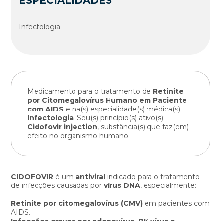
ESPECIALIDADES
Infectologia
Medicamento para o tratamento de
Retinite
por Citomegalovírus Humano em Paciente
com AIDS
e na(s) especialidade(s) médica(s)
Infectologia
. Seu(s) princípio(s) ativo(s):
Cidofovir injection
, substância(s) que faz(em)
efeito no organismo humano.
CIDOFOVIR
é um
antiviral
indicado para o tratamento
de infecções causadas por
vírus DNA
, especialmente:
Retinite por citomegalovírus (CMV)
em pacientes com
AIDS.
Infecções graves por adenovírus, BK vírus e