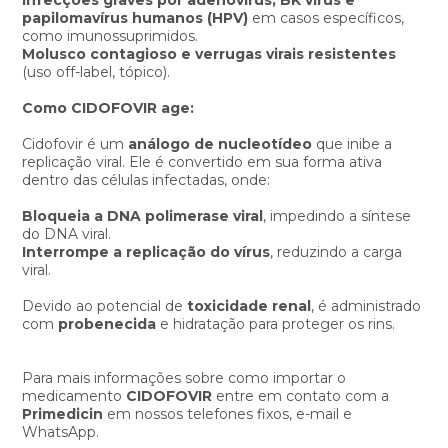
papilomavírus humanos (HPV)
em casos específicos,
como imunossuprimidos.
Molusco contagioso e verrugas virais resistentes
(uso off-label, tópico).
Como CIDOFOVIR age:
Cidofovir é um
análogo de nucleotídeo
que inibe a
replicação viral. Ele é convertido em sua forma ativa
dentro das células infectadas, onde:
Bloqueia a DNA polimerase viral
, impedindo a síntese
do DNA viral.
Interrompe a replicação do vírus
, reduzindo a carga
viral.
Devido ao potencial de
toxicidade renal
, é administrado
com
probenecida
e hidratação para proteger os rins.
Para mais informações sobre como importar o
medicamento
CIDOFOVIR
entre em contato com a
Primedicin
em nossos telefones fixos, e-mail e
WhatsApp.