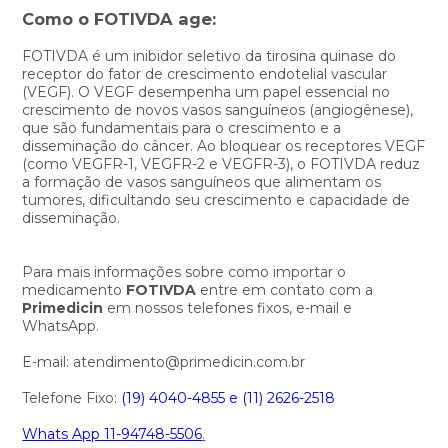
Como o FOTIVDA age:
FOTIVDA é um inibidor seletivo da tirosina quinase do
receptor do fator de crescimento endotelial vascular
(VEGF). O VEGF desempenha um papel essencial no
crescimento de novos vasos sanguíneos (angiogênese),
que são fundamentais para o crescimento e a
disseminação do câncer. Ao bloquear os receptores VEGF
(como VEGFR-1, VEGFR-2 e VEGFR-3), o FOTIVDA reduz
a formação de vasos sanguíneos que alimentam os
tumores, dificultando seu crescimento e capacidade de
disseminação.
Para mais informações sobre como importar o
medicamento
FOTIVDA
entre em contato com a
Primedicin
em nossos telefones fixos, e-mail e
WhatsApp.
E-mail: atendimento@primedicin.com.br
Telefone Fixo:
(19) 4040-4855 e
(11) 2626-2518
Whats App 11-94748-5506
.