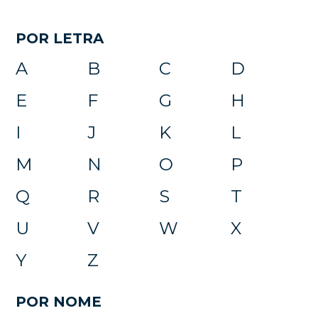
POR LETRA
A
B
C
D
E
F
G
H
I
J
K
L
M
N
O
P
Q
R
S
T
U
V
W
X
Y
Z
POR NOME