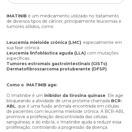
IMATINIB
é um medicamento utilizado no tratamento
de diversos tipos de câncer, principalmente leucemias e
tumores sólidos, como:
Leucemia mieloide crônica (LMC)
: especialmente em
sua fase crônica.
Leucemia linfoblástica aguda (LLA)
com mutações
específicas.
Tumores estromais gastrointestinais (GISTs)
.
Dermatofibrossarcoma protuberante (DFSP)
.
Como o IMATINIB age:
O Imatinibe é um
inibidor da tirosina quinase
. Ele age
bloqueando a atividade de uma proteína chamada
BCR-
ABL
, que é uma fusão anômala encontrada em células
de pacientes com leucemia mieloide crônica. A BCR-ABL
promove a proliferação descontrolada das células
sanguíneas, e ao inibi-la, o Imatinibe ajuda a reduzir essa
proliferação, controlando a progressão da doença.