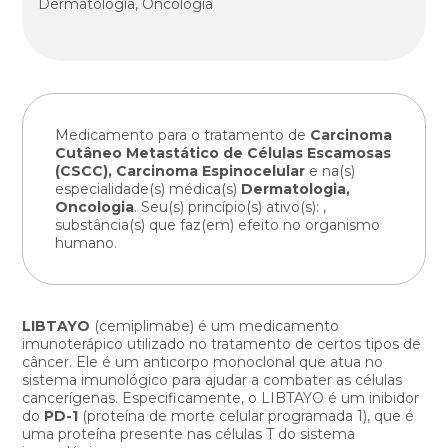
Dermatologia, Oncologia
Medicamento para o tratamento de
Carcinoma
Cutâneo Metastático de Células Escamosas
(CSCC), Carcinoma Espinocelular
e na(s)
especialidade(s) médica(s)
Dermatologia,
Oncologia
. Seu(s) princípio(s) ativo(s):
,
substância(s) que faz(em) efeito no organismo
humano.
LIBTAYO
(cemiplimabe) é um medicamento
imunoterápico utilizado no tratamento de certos tipos de
câncer. Ele é um anticorpo monoclonal que atua no
sistema imunológico para ajudar a combater as células
cancerígenas. Especificamente, o LIBTAYO é um inibidor
do
PD-1
(proteína de morte celular programada 1), que é
uma proteína presente nas células T do sistema