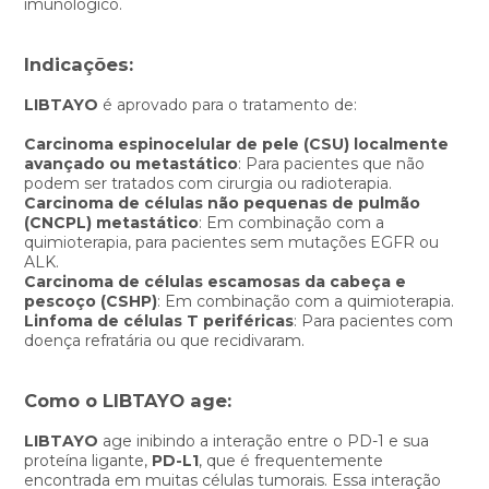
imunológico.
Indicações:
LIBTAYO
é aprovado para o tratamento de:
Carcinoma espinocelular de pele (CSU) localmente
avançado ou metastático
: Para pacientes que não
podem ser tratados com cirurgia ou radioterapia.
Carcinoma de células não pequenas de pulmão
(CNCPL) metastático
: Em combinação com a
quimioterapia, para pacientes sem mutações EGFR ou
ALK.
Carcinoma de células escamosas da cabeça e
pescoço (CSHP)
: Em combinação com a quimioterapia.
Linfoma de células T periféricas
: Para pacientes com
doença refratária ou que recidivaram.
Como o
LIBTAYO
age:
LIBTAYO
age inibindo a interação entre o PD-1 e sua
proteína ligante,
PD-L1
, que é frequentemente
encontrada em muitas células tumorais. Essa interação