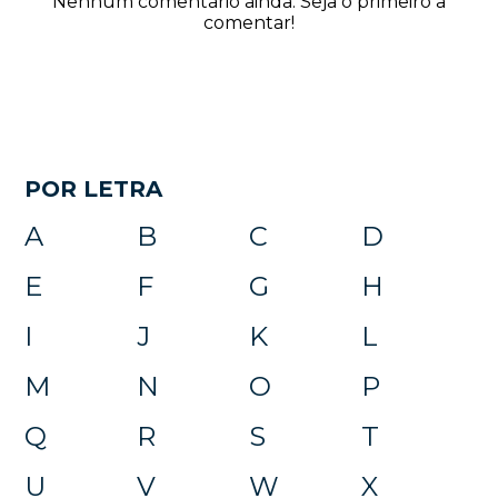
Nenhum comentário ainda. Seja o primeiro a
comentar!
POR LETRA
A
B
C
D
E
F
G
H
I
J
K
L
M
N
O
P
Q
R
S
T
U
V
W
X