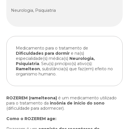
Neurologia, Psiquiatria
Medicamento para o tratamento de
Dificuldades para dormir
e na(s)
especialidade(s) médica(s)
Neurologia,
Psiquiatria
. Seu(s) princípio(s) ativo(s):
Ramelteon
, substância(s) que faz(em) efeito no
organismo humano.
ROZEREM (ramelteona)
é um medicamento utilizado
para o tratamento da
insônia de início do sono
(dificuldade para adormecer).
Como o ROZEREM age:
Rozerem é um
agonista dos receptores de