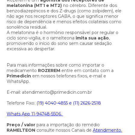
melatonina (MT1 e MT2)
no cérebro. Diferente dos
benzodiazepínicos e dos Z-drugs (como zolpidem), ele
não age nos receptores GABA, o que significa menor
risco de dependência e menos efeitos colaterais como
sonolência residual.
A melatonina é o hormônio responsável por regular o
ciclo sono-vigília, e o ramelteona
imita sua ação
,
promovendo o início do sono sem causar sedação
excessiva ao despertar.
Para mais informações sobre como importar o
medicamento
ROZEREM
entre em contato com a
Primedicin
em nossos telefones fixos, e-mail e
WhatsApp.
E-mail: atendimento@primedicin.com.br
Telefone Fixo:
(19) 4040-4855 e
(11) 2626-2518
Whats App 11-94748-5506.
Preço / valor
para a importação do remédio
RAMELTEON
consulte nossos Canais de
Atendimento.