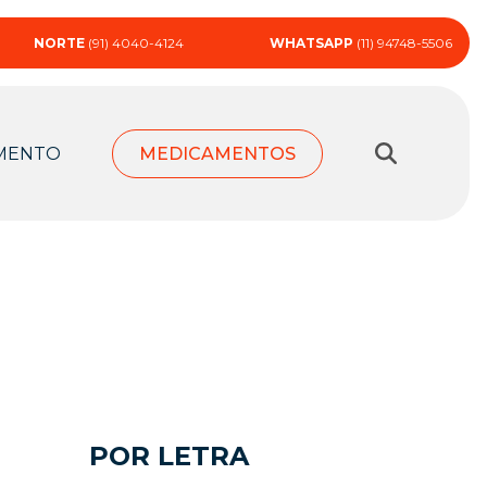
NORTE
(91) 4040-4124
WHATSAPP
(11) 94748-5506
MENTO
MEDICAMENTOS
POR LETRA