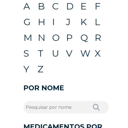
A
B
C
D
E
F
G
H
I
J
K
L
M
N
O
P
Q
R
S
T
U
V
W
X
Y
Z
POR NOME
MEDICAMENTOS POR