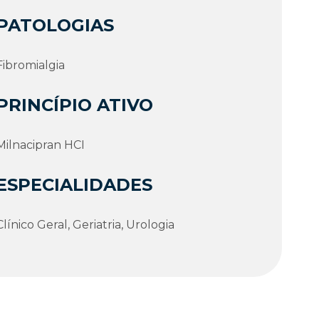
PATOLOGIAS
Fibromialgia
PRINCÍPIO ATIVO
Milnacipran HCI
ESPECIALIDADES
Clí­nico Geral, Geriatria, Urologia