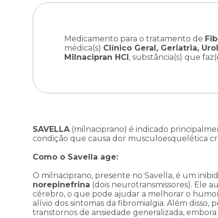
Medicamento para o tratamento de
Fi
médica(s)
Clí­nico Geral, Geriatria, Uro
Milnacipran HCI
, substância(s) que fa
SAVELLA
(milnaciprano) é indicado principalm
condição que causa dor musculoesquelética crôn
Como o Savella age:
O milnaciprano, presente no Savella, é um inibi
norepinefrina
(dois neurotransmissores). Ele 
cérebro, o que pode ajudar a melhorar o humor 
alívio dos sintomas da fibromialgia. Além disso
transtornos de ansiedade generalizada, embora