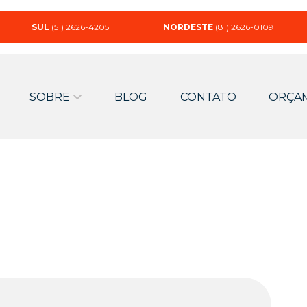
SUL
(51) 2626-4205
NORDESTE
(81) 2626-0109
SOBRE
BLOG
CONTATO
ORÇA