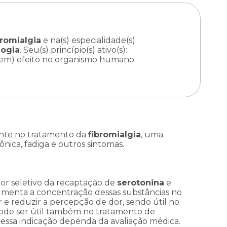
bromialgia
e na(s) especialidade(s)
logia
. Seu(s) princípio(s) ativo(s):
z(em) efeito no organismo humano.
ente no tratamento da
fibromialgia
, uma
ica, fadiga e outros sintomas.
dor seletivo da recaptação de
serotonina
e
aumenta a concentração dessas substâncias no
e reduzir a percepção de dor, sendo útil no
, pode ser útil também no tratamento de
 essa indicação dependa da avaliação médica.