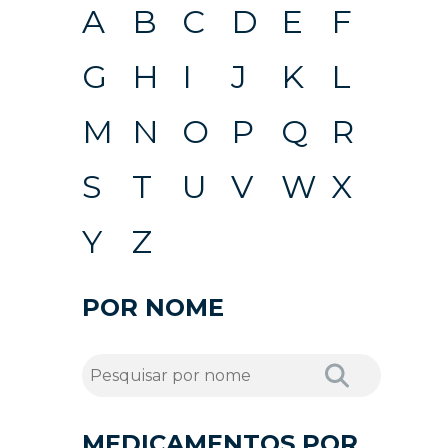
A
B
C
D
E
F
G
H
I
J
K
L
M
N
O
P
Q
R
S
T
U
V
W
X
Y
Z
POR NOME
MEDICAMENTOS POR