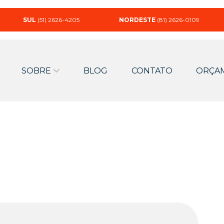
SUL
(51) 2626-4205
NORDESTE
(81) 2626-0109
SOBRE
BLOG
CONTATO
ORÇA