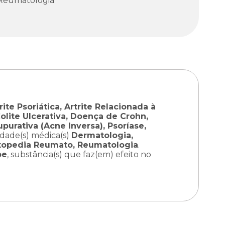
Reumatologia
rite Psoriática, Artrite Relacionada à
Colite Ulcerativa, Doença de Crohn,
upurativa (Acne Inversa), Psoríase,
idade(s) médica(s)
Dermatologia,
rtopedia Reumato, Reumatologia
.
be
, substância(s) que faz(em) efeito no