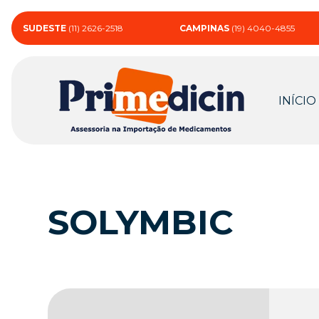
SUDESTE
(11) 2626-2518
CAMPINAS
(19) 4040-4855
INÍCIO
SOLYMBIC