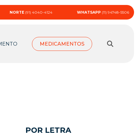
NORTE
(91) 4040-4124
WHATSAPP
(11) 94748-5506
MENTO
MEDICAMENTOS
POR LETRA