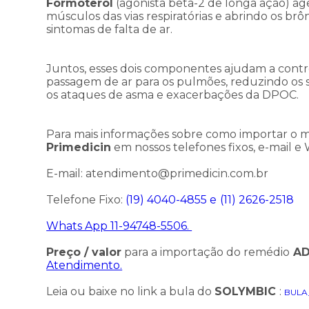
Formoterol
(agonista beta-2 de longa ação) a
músculos das vias respiratórias e abrindo os brônq
sintomas de falta de ar.
Juntos, esses dois componentes ajudam a control
passagem de ar para os pulmões, reduzindo os s
os ataques de asma e exacerbações da DPOC.
Para mais informações sobre como importar o
Primedicin
em nossos telefones fixos, e-mail e
E-mail: atendimento@primedicin.com.br
Telefone Fixo:
(19) 4040-4855 e
(11) 2626-2518
Whats App 11-94748-5506.
Preço / valor
para a importação do remédio
AD
Atendimento.
Leia ou baixe no link a bula do
SOLYMBIC
:
BULA_