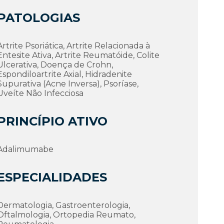
PATOLOGIAS
Artrite Psoriática, Artrite Relacionada à
Entesite Ativa, Artrite Reumatóide, Colite
Ulcerativa, Doença de Crohn,
Espondiloartrite Axial, Hidradenite
Supurativa (Acne Inversa), Psoríase,
Uveíte Não Infecciosa
PRINCÍPIO ATIVO
Adalimumabe
ESPECIALIDADES
Dermatologia, Gastroenterologia,
Oftalmologia, Ortopedia Reumato,