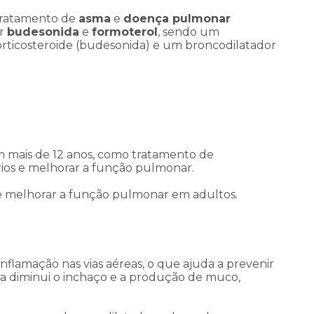
tratamento de
asma
e
doença pulmonar
or
budesonida
e
formoterol
, sendo um
ticosteroide (budesonida) e um broncodilatador
 mais de 12 anos, como tratamento de
rios e melhorar a função pulmonar.
as e melhorar a função pulmonar em adultos.
inflamação nas vias aéreas, o que ajuda a prevenir
la diminui o inchaço e a produção de muco,