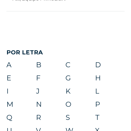
POR LETRA
A
B
C
D
E
F
G
H
I
J
K
L
M
N
O
P
Q
R
S
T
U
V
W
X