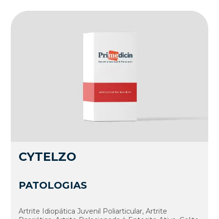
CYTELZO
PATOLOGIAS
Artrite Idiopática Juvenil Poliarticular, Artrite