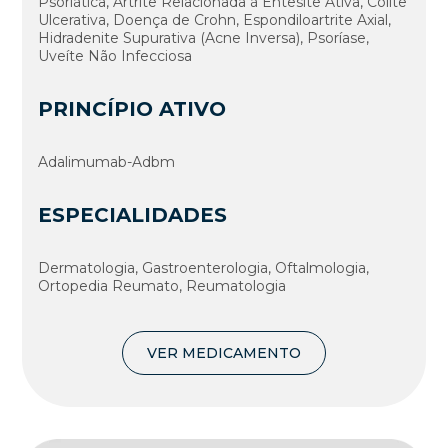
Psoriática, Artrite Relacionada à Entesite Ativa, Colite
Ulcerativa, Doença de Crohn, Espondiloartrite Axial,
Hidradenite Supurativa (Acne Inversa), Psoríase,
Uveíte Não Infecciosa
PRINCÍPIO ATIVO
Adalimumab-Adbm
ESPECIALIDADES
Dermatologia, Gastroenterologia, Oftalmologia,
Ortopedia Reumato, Reumatologia
VER MEDICAMENTO