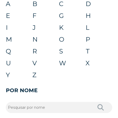
A
B
C
D
E
F
G
H
I
J
K
L
M
N
O
P
Q
R
S
T
U
V
W
X
Y
Z
POR NOME