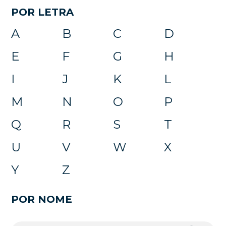
POR LETRA
A
B
C
D
E
F
G
H
I
J
K
L
M
N
O
P
Q
R
S
T
U
V
W
X
Y
Z
POR NOME