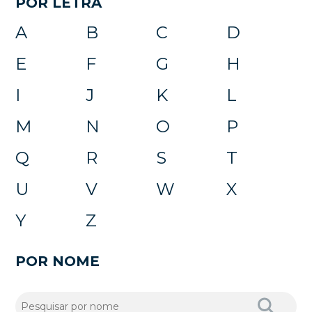
POR LETRA
A
B
C
D
E
F
G
H
I
J
K
L
M
N
O
P
Q
R
S
T
U
V
W
X
Y
Z
POR NOME