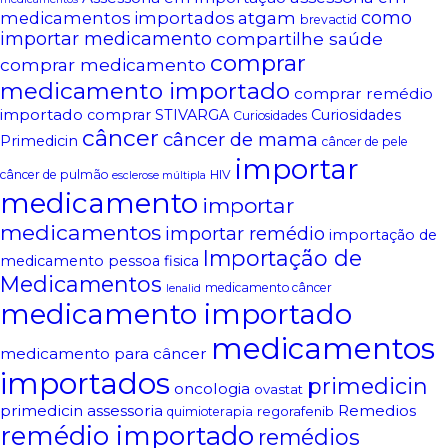
atgam
como
medicamentos importados
brevactid
importar medicamento
compartilhe saúde
comprar
comprar medicamento
medicamento importado
comprar remédio
importado
comprar STIVARGA
Curiosidades
Curiosidades
câncer
câncer de mama
Primedicin
câncer de pele
importar
câncer de pulmão
HIV
esclerose múltipla
medicamento
importar
medicamentos
importar remédio
importação de
Importação de
medicamento pessoa fisica
Medicamentos
medicamento câncer
lenalid
medicamento importado
medicamentos
medicamento para câncer
importados
primedicin
oncologia
ovastat
primedicin assessoria
Remedios
regorafenib
quimioterapia
remédio importado
remédios