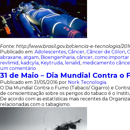
Fonte: http://www.brasil.gov.br/ciencia-e-tecnologia
Publicado em:
Adolescentes
,
Câncer
,
Câncer de Cólon
,
C
abraxane
,
atgam
,
Bioengenharia
,
câncer
,
como importa
revlimid
,
kadcyla
,
Keytruda
,
lenalid
,
medicamento cânce
um comentário
31 de Maio – Dia Mundial Contra o
Publicado em
31/05/2016
por
Nork Tecnologia
.
O Dia Mundial Contra o Fumo (Tabaco/ Cigarro) e Contra
de conscientização sobre os perigos do tabaco é o Insti
De acordo com as estatísticas mais recentes da Organ
relacionadas com o tabagismo.