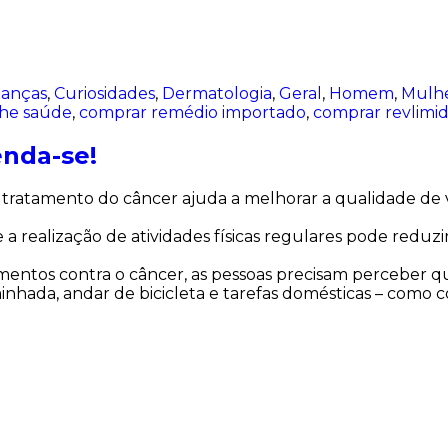
ianças
,
Curiosidades
,
Dermatologia
,
Geral
,
Homem
,
Mulh
lhe saúde
,
comprar remédio importado
,
comprar revlimi
enda-se!
e o tratamento do câncer ajuda a melhorar a qualidade d
a realização de atividades físicas regulares pode redu
mentos contra o câncer, as pessoas precisam perceber que
inhada, andar de bicicleta e tarefas domésticas – como c