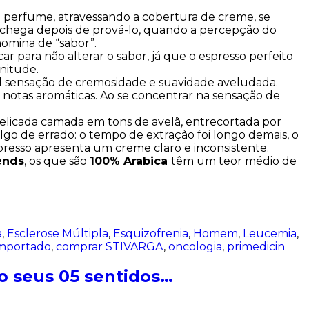
 o perfume, atravessando a cobertura de creme, se
da chega depois de prová-lo, quando a percepção do
omina de “sabor”.
 para não alterar o sabor, já que o espresso perfeito
nitude.
el sensação de cremosidade e suavidade aveludada.
notas aromáticas. Ao se concentrar na sensação de
delicada camada em tons de avelã, entrecortada por
go de errado: o tempo de extração foi longo demais, o
spresso apresenta um creme claro e inconsistente.
ends
, os que são
100% Arabica
têm um teor médio de
a
,
Esclerose Múltipla
,
Esquizofrenia
,
Homem
,
Leucemia
,
mportado
,
comprar STIVARGA
,
oncologia
,
primedicin
do seus 05 sentidos…