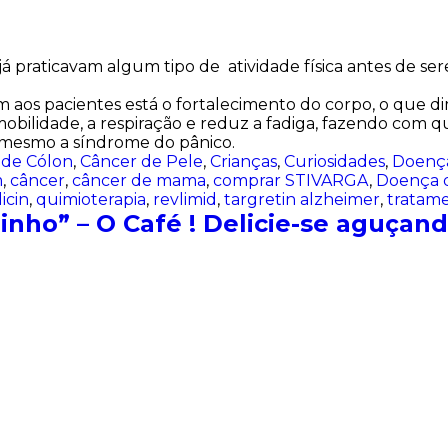
 praticavam algum tipo de atividade física antes de ser
am aos pacientes está o fortalecimento do corpo, o que d
mobilidade, a respiração e reduz a fadiga, fazendo com 
é mesmo a síndrome do pânico.
 de Cólon
,
Câncer de Pele
,
Crianças
,
Curiosidades
,
Doenç
m
,
câncer
,
câncer de mama
,
comprar STIVARGA
,
Doença 
icin
,
quimioterapia
,
revlimid
,
targretin alzheimer
,
tratam
inho” – O Café ! Delicie-se aguçan