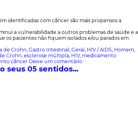
em identificadas com câncer são mais propensos a
iminui a vulnerabilidade a outros problemas de saúde e a
que os pacientes não fiquem isolados e/ou parados em
a de Crohn
,
Gastro Intestinal
,
Geral
,
HIV / AIDS
,
Homem
,
de Crohn
,
esclerose múltipla
,
HIV
,
medicamento
ento câncer
Deixe um comentário
do seus 05 sentidos…