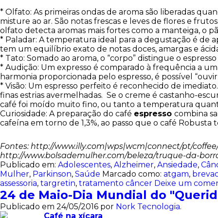
* Olfato: As primeiras ondas de aroma são liberadas qua
misture ao ar. São notas frescas e leves de flores e f
olfato detecta aromas mais fortes como a manteiga, o p
* Paladar: A temperatura ideal para a degustação é de a
tem um equilíbrio exato de notas doces, amargas e ácida
* Tato: Somado ao aroma, o “corpo” distingue o espres
* Audição: Um expresso é comparado à frequência a um
harmonia proporcionada pelo espresso, é possível “ouvir
* Visão: Um espresso perfeito é reconhecido de imediat
finas estrias avermelhadas. Se o creme é castanho-escu
café foi moído muito fino, ou tanto a temperatura quant
Curiosidade: A preparação do café
espresso
combina sa
cafeína em torno de 1,3%, ao passo que o café Robusta 
Fontes: http://www.illy.com|wps|wcm|connect/pt/coffee/
h
ttp://www.bolsademulher.com/beleza/truque-da-borr
Publicado em:
Adolescentes
,
Alzheimer
,
Ansiedade
,
Cân
Mulher
,
Parkinson
,
Saúde
Marcado como:
atgam
,
brevac
assessoria
,
targretin
,
tratamento câncer
Deixe um comen
24 de Maio-Dia Mundial do "Querid
Publicado em
24/05/2016
por
Nork Tecnologia
.