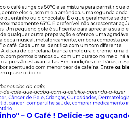
ndo o café atinge os 80°C e se mistura para permitir que
rutos, dentre eles o jasmim e a amêndoa. Uma segunda on
ão quentinho ou o chocolate. É o que geralmente se den
proximadamente 65ºC. É preferível não acrescentar açúcar
s. Um pequeno gole é suficiente para apreciar a sua ple
so de qualquer outra preparação e oferece uma agradáv
a peça musical, metaforicamente, embora composta por 
” o café. Cada um se identifica com um tom diferente.
o. A xícara de porcelana branca emoldura o creme: uma 
ro, com pontos brancos ou com um buraco no meio, há al
o a pressão estavam altas. Em condições contrárias, o e
bor acentuado com menor teor de cafeína. Entre
os bl
tem quase o dobro.
beneficios-do-cafe;
a-de-cafe-que-acaba-com-a-celulite-aprenda-a-fazer
cer
,
Câncer de Pele
,
Crianças
,
Curiosidades
,
Dermatologi
tid
,
câncer
,
compartilhe saúde
,
comprar medicamento i
tário
inho" – O Café ! Delicie-se aguçan