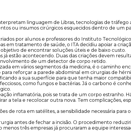
nterpretam linguagem de Libras, tecnologias de tráfego 
os ou insumos cirúrgicos esquecidos dentro de um paci
riados por alunos e professores do Instituto Tecnológic
s em tratamento de saúde, o ITA decidiu apoiar a criaç
jetivo de encontrar soluções úteis e de baixo custo.
sas já estão acontecendo. Duas das criações devem result
envolvimento de um detector de corpo retido.
ilizada em vários segmentos da medicina, é o caminho en
 para reforçar a parede abdominal em cirurgias de hérni
ficando a sua superfície para que tenha maior compatibi
cciosos, como fungos e bactérias. Já o carbono é conhec
gico.
o inflamatória, pois se trata de um corpo estranho. Há 
etirar a tela e recolocar outra nova. Tem complicações,
 de rota em satélites, a sensibilidade necessária para o
rgia antes de fechar a incisão. O procedimento reduziria
. Pelo menos três empresas já procuraram a equipe inter