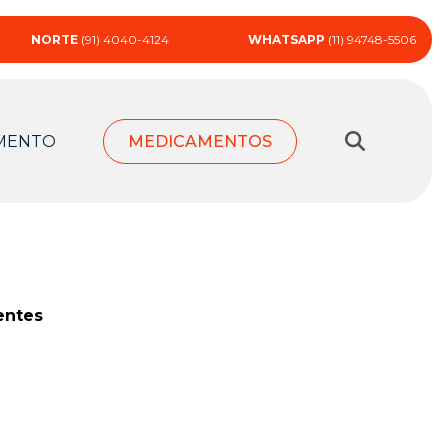
NORTE
(91) 4040-4124
WHATSAPP
(11) 94748-5506
MENTO
MEDICAMENTOS
entes