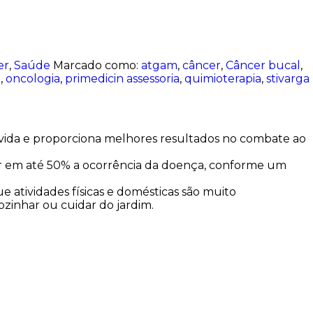
er
,
Saúde
Marcado como:
atgam
,
câncer
,
Câncer bucal
,
d
,
oncologia
,
primedicin assessoria
,
quimioterapia
,
stivarga
e vida e proporciona melhores resultados no combate ao
zir em até 50% a ocorrência da doença, conforme um
 atividades físicas e domésticas são muito
ozinhar ou cuidar do jardim.