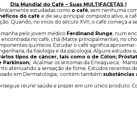
Dia Mundial do Café – Suas MULTIFACETAS !
o clinicamente estudadas como
o café
, sem nenhuma comp
néficos do café
e de seu principal composto ativo, a caf
o. Quando, no início do século XVII, o café começa a s
Alemanha pelo jovem médico
Ferdinand Runge
, num en
encontrada no café, chá (Matte principalmente), no choc
entes químicos. Estudar o café significa aproximar-se 
engenharia, da fisiologia e da psicologia. Alguns estudo
vários tipos de câncer, tais como o de Cólon; Próst
e Parkinson;
Acalmar os sintomas da Enxaqueca;
Manté
ento atenuando a sensação de fome; Estudos recentes d
o usado em Dermatologia,
contém também
substâncias 
segue reunir saúde e prazer em um único produto: Conf