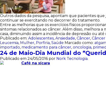
Outros dados da pesquisa, apontam que pacientes que já
continuar se exercitando no decorrer do tratamento.
Entre as melhorias que os exercícios físicos proporcion
sintomas relacionados ao câncer. Além disso, melhora a 
casa, diminuindo assim a incidência de depressão ou at
Publicado em:
Adolescentes
,
Ansiedade
,
Câncer
,
Câncer
Leucemia
,
Mulher
,
Porfiria
,
Saúde
Marcado como:
atga
importado
,
medicamento para câncer
,
oncologia
,
primed
24 de Maio-Dia Mundial do “Querid
Publicado em
24/05/2016
por
Nork Tecnologia
.