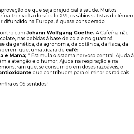
rovação de que seja prejudicial à saúde. Muitos
eína. Por volta do século XVI, os sábios sufistas do Iêmen
er difundido na Europa, é quase considerado
contro com
Johann Wolfgang Goethe.
A Cafeína não
olate, nas bebidas á base de cola e no guaraná.
da genética, da agronomia, da botânica, da física, da
s sugerem que, uma xícara de
café:
ata e Mama;
* Estimula o sistema nervoso central: Ajuda á
m a atenção e o humor; Ajuda na respiração e na
emonstram que, se consumido em doses razoáveis, o
antioxidante
que contribuem para eliminar os radicais
ira os 05 sentidos !