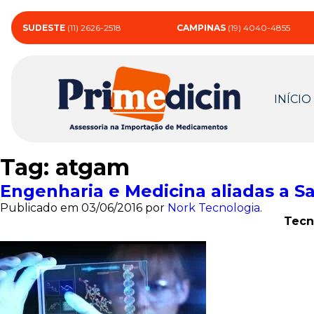
SUDESTE
(11) 2626-2518
CAMPINAS
(19) 4040-4855
INÍCIO
Tag:
atgam
Engenharia e Medicina aliadas a S
Publicado em
03/06/2016
por
Nork Tecnologia
.
Tecn