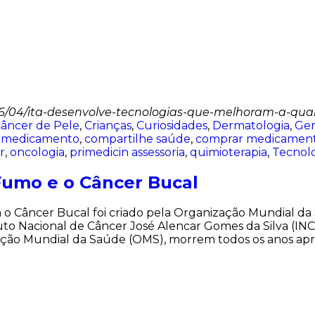
/2016/04/ita-desenvolve-tecnologias-que-melhoram-a-qu
âncer de Pele
,
Crianças
,
Curiosidades
,
Dermatologia
,
Ger
r medicamento
,
compartilhe saúde
,
comprar medicament
r
,
oncologia
,
primedicin assessoria
,
quimioterapia
,
Tecnol
 Fumo e o Câncer Bucal
 o Câncer Bucal foi criado pela Organização Mundial da 
tuto Nacional de Câncer José Alencar Gomes da Silva (INC
ização Mundial da Saúde (OMS), morrem todos os anos a