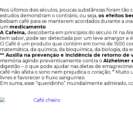
Nos últimos dois séculos, poucas substâncias foram tã
estudos demonstram o contrário, ou seja,
os efeitos be
bebiam café para se manterem acordados durante a oraçã
um
medicamento
.
A Cafeína,
descoberta em princípios do século IX na 
tem sabor, pode ser detectada por um leve amargor e é 
O Café é um produto que contém em torno de 1500 compon
matemática, da química, da bioquímica, da biologia, da 
** Auxilia na prevenção e incidência de retorno de 
memória agindo preventivamente contra o
Alzheimer 
digestão – o que pode ajudar nas dietas de emagrecim
café não afeta o sono nem prejudica o coração; * Muit
livres e favorecer o fluxo sanguíneo.
Em suma, esse “queridinho” mundialmente admirado, con