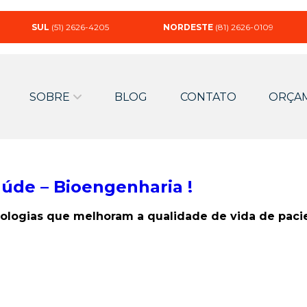
SUL
(51) 2626-4205
NORDESTE
(81) 2626-0109
SOBRE
BLOG
CONTATO
ORÇA
aúde – Bioengenharia !
ologias que melhoram a qualidade de vida de paci