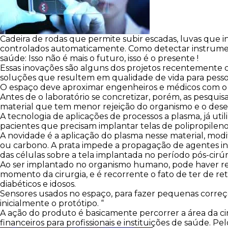
Cadeira de rodas que permite subir escadas, luvas que i
controlados automaticamente. Como detectar instrument
saúde: Isso não é mais o futuro, isso é o presente !
Essas inovações são alguns dos projetos recentemente c
soluções que resultem em qualidade de vida para pessoa
O espaço deve aproximar engenheiros e médicos com o ob
Antes de o laboratório se concretizar, porém, as pesqui
material que tem menor rejeição do organismo e o des
A tecnologia de aplicações de processos a plasma, já ut
pacientes que precisam implantar telas de polipropileno
A novidade é a aplicação do plasma nesse material, modi
ou carbono. A prata impede a propagação de agentes infe
das células sobre a tela implantada no período pós-cirúr
Ao ser implantado no organismo humano, pode haver reaçã
momento da cirurgia, e é recorrente o fato de ter de r
diabéticos e idosos.
Sensores usados no espaço, para fazer pequenas correções
inicialmente o protótipo. “
A ação do produto é basicamente percorrer a área da ciru
financeiros para profissionais e instituições de saúde