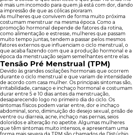
é mais um incomodo para quem já está com dor, dando
a impressão de que as cólicas pioraram.
As mulheres que convivem de forma muito próxima
costumam menstruar na mesma época. Como a
promoção hormonal depende de fatores da rotina,
como alimentação e estresse, mulheres que passam
muito tempo juntas, tendem a passar pelos mesmos
fatores externos que influenciam o ciclo menstrual, o
que acaba fazendo com que a produção hormonal e a
época da menstruação sejam semelhantes entre elas.
Tensão Pré Menstrual (TPM)
Devido às grandes oscilações hormonais que ocorrem
durante o ciclo menstrual e que variam de intensidade
de acordo com casa mulher. Os principais sintomas são,
irritabilidade, cansaço e inchaço hormonal e costumam
durar entre 5 e 10 dias antes da menstruação,
desaparecendo logo no primeiro dia do ciclo. Os
sintomas físicos podem variar entre, dor e inchaço
abdominal, sono, diminuição do desejo sexual, prisão de
ventre ou diarreia, acne, inchaço nas pernas, seios
doloridos e alteração no apetite. Algumas mulheres
que têm sintomas muito intensos, e apresentam uma
forma mais severa da TPM são chamados de Distúrbio