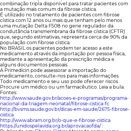
combinação tripla disponível para tratar pacientes com
a mutação mais comum da fibrose cística.
É utilizado no tratamento de pacientes com fibrose
cística com 12 anos ou mais que tenham pelo menos
uma mutação Delta F508 no gene regulador da
condutância transmembrana da fibrose cística (CFTR)
que, segundo estimativas, representa cerca de 90% da
população com fibrose cística.
No BRASIL os pacientes podem ter acesso a este
medicamento através da importação por pessoa física,
mediante a apresentação da prescrição médica e
alguns documentos pessoais.
A Primedicin pode assessorar a importação do
medicamento, consulte-nos para mais informações.
Todo medicamento e seu uso pode oferecer riscos.
Procure um médico ou um farmacêutico. Leia a bula.
Fontes:
http://www.saude.gov.br/acoes-e-programas/programa-
nacional-da-triagem-neonatal/fibrose-cistica-fc
http://bvsms.saude.gov.br/dicas-em-saude/2675-fibrose-
cistica
http://www.abram.org.br/o-que-e-fibrose-cistica
https://unidospelavida.org.br/aprovacaofda/
: