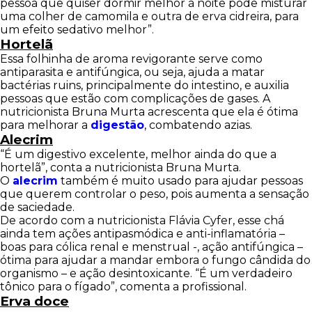
pessoa que quiser dormir melhor à noite pode misturar
uma colher de camomila e outra de erva cidreira, para
um efeito sedativo melhor”.
Hortelã
Essa folhinha de aroma revigorante serve como
antiparasita e antifúngica, ou seja, ajuda a matar
bactérias ruins, principalmente do intestino, e auxilia
pessoas que estão com complicações de gases. A
nutricionista Bruna Murta acrescenta que ela é ótima
para melhorar a
digestão
, combatendo azias.
Alecrim
“É um digestivo excelente, melhor ainda do que a
hortelã”, conta a nutricionista Bruna Murta.
O
alecrim
também é muito usado para ajudar pessoas
que querem controlar o peso, pois aumenta a sensação
de saciedade.
De acordo com a nutricionista Flávia Cyfer, esse chá
ainda tem ações antipasmódica e anti-inflamatória –
boas para cólica renal e menstrual -, ação antifúngica –
ótima para ajudar a mandar embora o fungo cândida do
organismo – e ação desintoxicante. “É um verdadeiro
tônico para o fígado”, comenta a profissional.
Erva doce