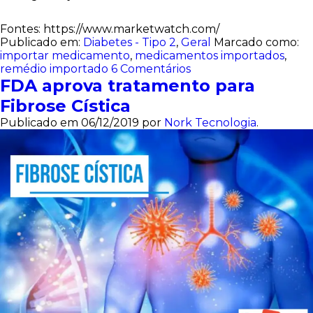
Fontes: https://www.marketwatch.com/
Publicado em:
Diabetes - Tipo 2
,
Geral
Marcado como:
importar medicamento
,
medicamentos importados
,
remédio importado
6 Comentários
FDA aprova tratamento para
Fibrose Cística
Publicado em
06/12/2019
por
Nork Tecnologia
.