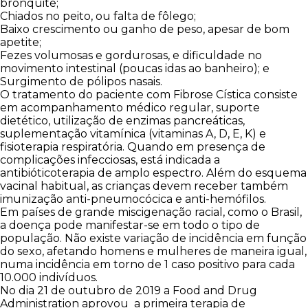
bronquite;
Chiados no peito, ou falta de fôlego;
Baixo crescimento ou ganho de peso, apesar de bom
apetite;
Fezes volumosas e gordurosas, e dificuldade no
movimento intestinal (poucas idas ao banheiro); e
Surgimento de pólipos nasais.
O tratamento do paciente com Fibrose Cística consiste
em acompanhamento médico regular, suporte
dietético, utilização de enzimas pancreáticas,
suplementação vitamínica (vitaminas A, D, E, K) e
fisioterapia respiratória. Quando em presença de
complicações infecciosas, está indicada a
antibióticoterapia de amplo espectro. Além do esquema
vacinal habitual, as crianças devem receber também
imunização anti-pneumocócica e anti-hemófilos.
Em países de grande miscigenação racial, como o Brasil,
a doença pode manifestar-se em todo o tipo de
população. Não existe variação de incidência em função
do sexo, afetando homens e mulheres de maneira igual,
numa incidência em torno de 1 caso positivo para cada
10.000 indivíduos.
No dia 21 de outubro de 2019 a Food and Drug
Administration aprovou a primeira terapia de