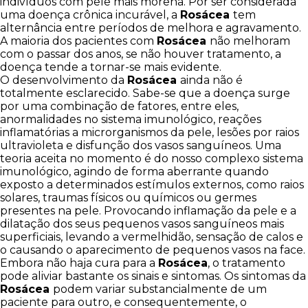
indivíduos com pele mais morena. Por ser considerada
uma doença crônica incurável, a
Rosácea
tem
alternância entre períodos de melhora e agravamento.
A maioria dos pacientes com
Rosácea
não melhoram
com o passar dos anos, se não houver tratamento, a
doença tende a tornar-se mais evidente.
O desenvolvimento da
Rosácea
ainda não é
totalmente esclarecido. Sabe-se que a doença surge
por uma combinação de fatores, entre eles,
anormalidades no sistema imunológico, reações
inflamatórias a microrganismos da pele, lesões por raios
ultravioleta e disfunção dos vasos sanguíneos. Uma
teoria aceita no momento é do nosso complexo sistema
imunológico, agindo de forma aberrante quando
exposto a determinados estímulos externos, como raios
solares, traumas físicos ou químicos ou germes
presentes na pele. Provocando inflamação da pele e a
dilatação dos seus pequenos vasos sanguíneos mais
superficiais, levando a vermelhidão, sensação de calos e
o causando o aparecimento de pequenos vasos na face.
Embora não haja cura para a
Rosácea
, o tratamento
pode aliviar bastante os sinais e sintomas. Os sintomas da
Rosácea
podem variar substancialmente de um
paciente para outro, e consequentemente, o