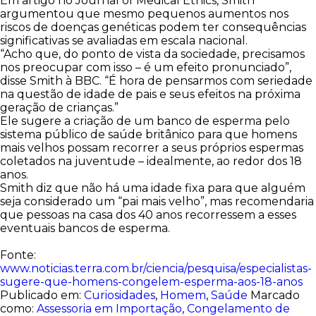
Em artigo no Journal of Medical Ethics, Smith
argumentou que mesmo pequenos aumentos nos
riscos de doenças genéticas podem ter consequências
significativas se avaliadas em escala nacional.
“Acho que, do ponto de vista da sociedade, precisamos
nos preocupar com isso – é um efeito pronunciado”,
disse Smith à BBC. “É hora de pensarmos com seriedade
na questão de idade de pais e seus efeitos na próxima
geração de crianças.”
Ele sugere a criação de um banco de esperma pelo
sistema público de saúde britânico para que homens
mais velhos possam recorrer a seus próprios espermas
coletados na juventude – idealmente, ao redor dos 18
anos.
Smith diz que não há uma idade fixa para que alguém
seja considerado um “pai mais velho”, mas recomendaria
que pessoas na casa dos 40 anos recorressem a esses
eventuais bancos de esperma.
Fonte:
www.noticias.terra.com.br/ciencia/pesquisa/especialistas-
sugere-que-homens-congelem-esperma-aos-18-anos
Publicado em:
Curiosidades
,
Homem
,
Saúde
Marcado
como:
Assessoria em Importação
,
Congelamento de