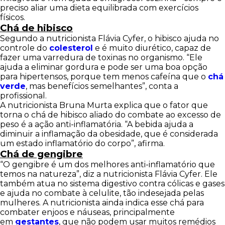
preciso aliar uma dieta equilibrada com exercícios
físicos.
Chá de hibisco
Segundo a nutricionista Flávia Cyfer, o hibisco ajuda no
controle do
colesterol
e é muito diurético, capaz de
fazer uma varredura de toxinas no organismo. “Ele
ajuda a eliminar gordura e pode ser uma boa opção
para hipertensos, porque tem menos cafeína que o
chá
verde
, mas benefícios semelhantes”, conta a
profissional.
A nutricionista Bruna Murta explica que o fator que
torna o chá de hibisco aliado do combate ao excesso de
peso é a ação anti-inflamatória. “A bebida ajuda a
diminuir a inflamação da obesidade, que é considerada
um estado inflamatório do corpo”, afirma.
Chá de gengibre
“O gengibre é um dos melhores anti-inflamatório que
temos na natureza”, diz a nutricionista Flávia Cyfer. Ele
também atua no sistema digestivo contra cólicas e gases
e ajuda no combate à celulite, tão indesejada pelas
mulheres. A nutricionista ainda indica esse chá para
combater enjoos e náuseas, principalmente
em
gestantes
, que não podem usar muitos remédios