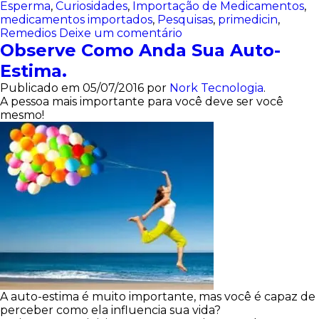
Esperma
,
Curiosidades
,
Importação de Medicamentos
,
medicamentos importados
,
Pesquisas
,
primedicin
,
Remedios
Deixe um comentário
Observe Como Anda Sua Auto-
Estima.
Publicado em
05/07/2016
por
Nork Tecnologia
.
A pessoa mais importante para você deve ser você
mesmo!
A auto-estima é muito importante, mas você é capaz de
perceber como ela influencia sua vida?