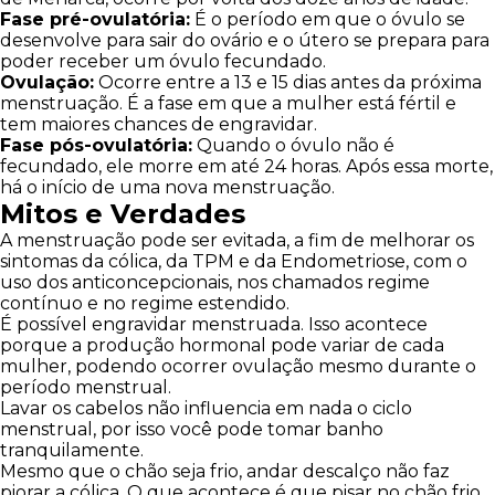
Fase pré-ovulatória:
É o período em que o óvulo se
desenvolve para sair do ovário e o útero se prepara para
poder receber um óvulo fecundado.
Ovulação:
Ocorre entre a 13 e 15 dias antes da próxima
menstruação. É a fase em que a mulher está fértil e
tem maiores chances de engravidar.
Fase pós-ovulatória:
Quando o óvulo não é
fecundado, ele morre em até 24 horas. Após essa morte,
há o início de uma nova menstruação.
Mitos e Verdades
A menstruação pode ser evitada, a fim de melhorar os
sintomas da cólica, da TPM e da Endometriose, com o
uso dos anticoncepcionais, nos chamados regime
contínuo e no regime estendido.
É possível engravidar menstruada. Isso acontece
porque a produção hormonal pode variar de cada
mulher, podendo ocorrer ovulação mesmo durante o
período menstrual.
Lavar os cabelos não influencia em nada o ciclo
menstrual, por isso você pode tomar banho
tranquilamente.
Mesmo que o chão seja frio, andar descalço não faz
piorar a cólica. O que acontece é que pisar no chão frio