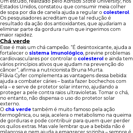
Um estudo, realizado pelo
Kansas State University
, nos
Estados Unidos, constatou que consumir meia colher
de sopa por dia de canela ajuda a regular o
colesterol
.
Os pesquisadores acreditam que tal redução é
resultado da ação dos antioxidantes, que ajudariam a
eliminar parte da gordura ruim que ingerimos com
maior rapidez.
Chá verde
Esse é mais um chá campeão. “É desintoxicante, ajuda a
fortalecer o
sistema imunológico
, previne problemas
cardiovasculares por controlar o
colesterol
e ainda tem
vários princípios ativos que ajudam na prevenção do
câncer”, afirma a nutricionista Bruna Murta.
Flávia Cyfer complementa as vantagens dessa bebida:
ajuda a combater cáries – basta fazer bochechos com
ela – e serve de protetor solar interno, ajudando a
proteger a pele contra raios ultravioletas. Tomar o chá,
no entanto, não dispensa o uso do protetor solar
externo.
O
chá verde
também é muito famoso pela ação
termogênica, ou seja, acelera o metabolismo na queima
de gorduras e pode contribuir para quem quer perder
os quilos extras. Mas vale lembrar que a bebida não é
milagrosa e nem ajuda a emagrecer sozinha – sempre é