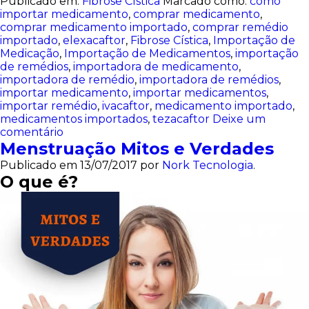
Publicado em:
Fibrose Cística
Marcado como:
como
importar medicamento
,
comprar medicamento
,
comprar medicamento importado
,
comprar remédio
importado
,
elexacaftor
,
Fibrose Cística
,
Importação de
Medicação
,
Importação de Medicamentos
,
importação
de remédios
,
importadora de medicamento
,
importadora de remédio
,
importadora de remédios
,
importar medicamento
,
importar medicamentos
,
importar remédio
,
ivacaftor
,
medicamento importado
,
medicamentos importados
,
tezacaftor
Deixe um
comentário
Menstruação Mitos e Verdades
Publicado em
13/07/2017
por
Nork Tecnologia
.
O que é?