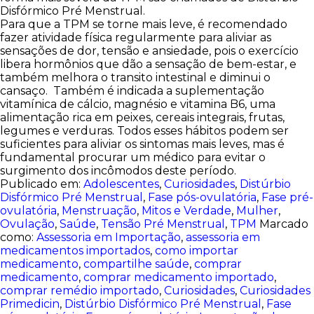
Disfórmico Pré Menstrual.
Para que a TPM se torne mais leve, é recomendado
fazer atividade física regularmente para aliviar as
sensações de dor, tensão e ansiedade, pois o exercício
libera hormônios que dão a sensação de bem-estar, e
também melhora o transito intestinal e diminui o
cansaço. Também é indicada a suplementação
vitamínica de cálcio, magnésio e vitamina B6, uma
alimentação rica em peixes, cereais integrais, frutas,
legumes e verduras. Todos esses hábitos podem ser
suficientes para aliviar os sintomas mais leves, mas é
fundamental procurar um médico para evitar o
surgimento dos incômodos deste período.
Publicado em:
Adolescentes
,
Curiosidades
,
Distúrbio
Disfórmico Pré Menstrual
,
Fase pós-ovulatória
,
Fase pré-
ovulatória
,
Menstruação
,
Mitos e Verdade
,
Mulher
,
Ovulação
,
Saúde
,
Tensão Pré Menstrual
,
TPM
Marcado
como:
Assessoria em Importação
,
assessoria em
medicamentos importados
,
como importar
medicamento
,
compartilhe saúde
,
comprar
medicamento
,
comprar medicamento importado
,
comprar remédio importado
,
Curiosidades
,
Curiosidades
Primedicin
,
Distúrbio Disfórmico Pré Menstrual
,
Fase