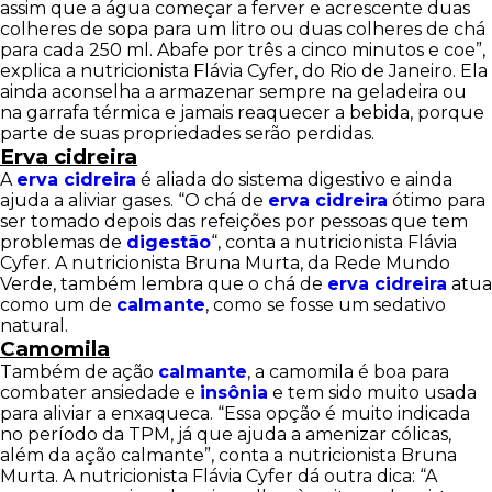
assim que a água começar a ferver e acrescente duas
colheres de sopa para um litro ou duas colheres de chá
para cada 250 ml. Abafe por três a cinco minutos e coe”,
explica a nutricionista Flávia Cyfer, do Rio de Janeiro. Ela
ainda aconselha a armazenar sempre na geladeira ou
na garrafa térmica e jamais reaquecer a bebida, porque
parte de suas propriedades serão perdidas.
Erva cidreira
A
erva cidreira
é aliada do sistema digestivo e ainda
ajuda a aliviar gases. “O chá de
erva cidreira
ótimo para
ser tomado depois das refeições por pessoas que tem
problemas de
digestão
“, conta a nutricionista Flávia
Cyfer. A nutricionista Bruna Murta, da Rede Mundo
Verde, também lembra que o chá de
erva cidreira
atua
como um de
calmante
, como se fosse um sedativo
natural.
Camomila
Também de ação
calmante
, a camomila é boa para
combater ansiedade e
insônia
e tem sido muito usada
para aliviar a enxaqueca. “Essa opção é muito indicada
no período da TPM, já que ajuda a amenizar cólicas,
além da ação calmante”, conta a nutricionista Bruna
Murta. A nutricionista Flávia Cyfer dá outra dica: “A