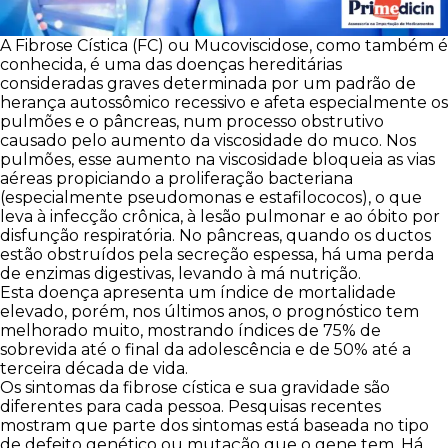
A Fibrose Cística (FC) ou Mucoviscidose, como também é
conhecida, é uma das doenças hereditárias
consideradas graves determinada por um padrão de
herança autossômico recessivo e afeta especialmente os
pulmões e o pâncreas, num processo obstrutivo
causado pelo aumento da viscosidade do muco. Nos
pulmões, esse aumento na viscosidade bloqueia as vias
aéreas propiciando a proliferação bacteriana
(especialmente pseudomonas e estafilococos), o que
leva à infecção crônica, à lesão pulmonar e ao óbito por
disfunção respiratória. No pâncreas, quando os ductos
estão obstruídos pela secreção espessa, há uma perda
de enzimas digestivas, levando à má nutrição.
Esta doença apresenta um índice de mortalidade
elevado, porém, nos últimos anos, o prognóstico tem
melhorado muito, mostrando índices de 75% de
sobrevida até o final da adolescência e de 50% até a
terceira década de vida.
Os sintomas da fibrose cística e sua gravidade são
diferentes para cada pessoa. Pesquisas recentes
mostram que parte dos sintomas está baseada no tipo
de defeito genético ou mutação que o gene tem. Há