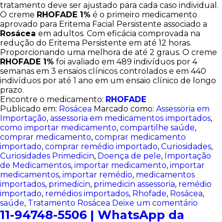
tratamento deve ser ajustado para cada caso individual.
O creme
RHOFADE 1%
é o primeiro medicamento
aprovado para Eritema Facial Persistente associado a
Rosácea
em adultos. Com eficácia comprovada na
redução do Eritema Persistente em até 12 horas.
Proporcionando uma melhora de até 2 graus. O creme
RHOFADE 1%
foi avaliado em 489 indivíduos por 4
semanas em 3 ensaios clínicos controlados e em 440
indivíduos por até 1 ano em um ensaio clínico de longo
prazo.
Encontre o medicamento:
RHOFADE
Publicado em:
Rosácea
Marcado como:
Assessoria em
Importação
,
assessoria em medicamentos importados
,
como importar medicamento
,
compartilhe saúde
,
comprar medicamento
,
comprar medicamento
importado
,
comprar remédio importado
,
Curiosidades
,
Curiosidades Primedicin
,
Doença de pele
,
Importação
de Medicamentos
,
importar medicamento
,
importar
medicamentos
,
importar remédio
,
medicamentos
importados
,
primedicin
,
primedicin assessoria
,
remédio
importado
,
remédios importados
,
Rhofade
,
Rosácea
,
saúde
,
Tratamento Rosácea
Deixe um comentário
11-94748-5506 | WhatsApp da