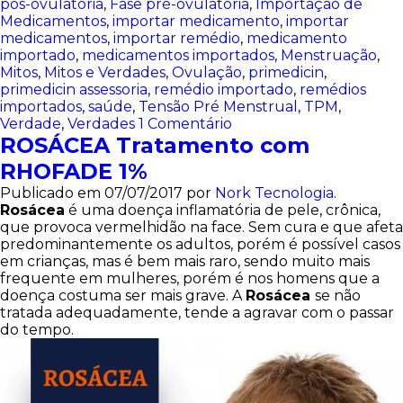
pós-ovulatória
,
Fase pré-ovulatória
,
Importação de
Medicamentos
,
importar medicamento
,
importar
medicamentos
,
importar remédio
,
medicamento
importado
,
medicamentos importados
,
Menstruação
,
Mitos
,
Mitos e Verdades
,
Ovulação
,
primedicin
,
primedicin assessoria
,
remédio importado
,
remédios
importados
,
saúde
,
Tensão Pré Menstrual
,
TPM
,
Verdade
,
Verdades
1 Comentário
ROSÁCEA Tratamento com
RHOFADE 1%
Publicado em
07/07/2017
por
Nork Tecnologia
.
Rosácea
é uma doença inflamatória de pele, crônica,
que provoca vermelhidão na face. Sem cura e que afeta
predominantemente os adultos, porém é possível casos
em crianças, mas é bem mais raro, sendo muito mais
frequente em mulheres, porém é nos homens que a
doença costuma ser mais grave. A
Rosácea
se não
tratada adequadamente, tende a agravar com o passar
do tempo.