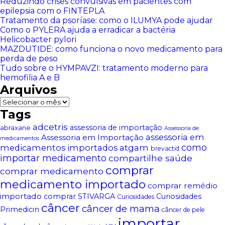
Reduzindo crises convulsivas em pacientes com
epilepsia com o FINTEPLA
Tratamento da psoríase: como o ILUMYA pode ajudar
Como o PYLERA ajuda a erradicar a bactéria
Helicobacter pylori
MAZDUTIDE: como funciona o novo medicamento para
perda de peso
Tudo sobre o HYMPAVZI: tratamento moderno para
hemofilia A e B
Arquivos
Arquivos
Tags
adcetris
assessoria de importação
abraxane
Assessoria de
assessoria em
Assessoria em Importação
medicamentos
atgam
como
medicamentos importados
brevactid
importar medicamento
compartilhe saúde
comprar
comprar medicamento
medicamento importado
comprar remédio
importado
comprar STIVARGA
Curiosidades
Curiosidades
câncer
câncer de mama
Primedicin
câncer de pele
importar