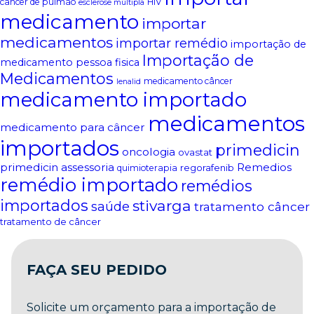
câncer de pulmão
HIV
esclerose múltipla
medicamento
importar
medicamentos
importar remédio
importação de
Importação de
medicamento pessoa fisica
Medicamentos
medicamento câncer
lenalid
medicamento importado
medicamentos
medicamento para câncer
importados
primedicin
oncologia
ovastat
primedicin assessoria
Remedios
regorafenib
quimioterapia
remédio importado
remédios
importados
stivarga
saúde
tratamento câncer
tratamento de câncer
FAÇA SEU PEDIDO
Solicite um orçamento para a importação de