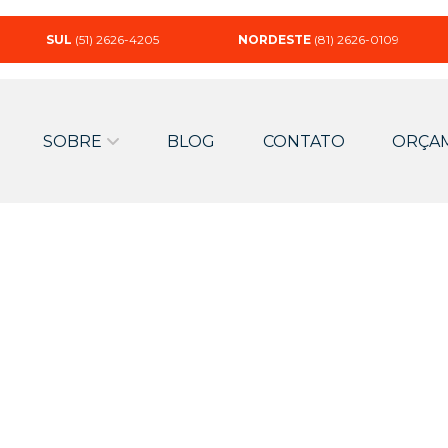
SUL
(51) 2626-4205
NORDESTE
(81) 2626-0109
SOBRE
BLOG
CONTATO
ORÇA