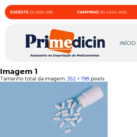
SUDESTE
(11) 2626-2518
CAMPINAS
(19) 4040-4855
INÍCIO
Imagem 1
Tamanho total da imagem:
352
×
198
pixels