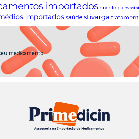
camentos importados
oncologia
ovasta
médios importados
stivarga
saúde
tratament
 seu medicamento.