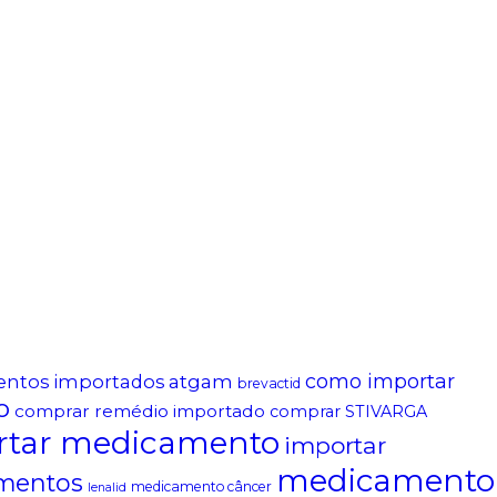
atgam
como importar
entos importados
brevactid
o
comprar remédio importado
comprar STIVARGA
rtar medicamento
importar
medicamento
mentos
medicamento câncer
lenalid