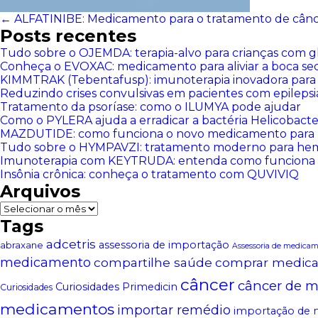
←
ALFATINIBE: Medicamento para o tratamento de cânc
Posts recentes
Tudo sobre o OJEMDA: terapia-alvo para crianças com g
Conheça o EVOXAC: medicamento para aliviar a boca se
KIMMTRAK (Tebentafusp): imunoterapia inovadora para
Reduzindo crises convulsivas em pacientes com epilep
Tratamento da psoríase: como o ILUMYA pode ajudar
Como o PYLERA ajuda a erradicar a bactéria Helicobacter
MAZDUTIDE: como funciona o novo medicamento para 
Tudo sobre o HYMPAVZI: tratamento moderno para hemo
Imunoterapia com KEYTRUDA: entenda como funciona
Insônia crônica: conheça o tratamento com QUVIVIQ
Arquivos
Arquivos
Tags
adcetris
assessoria de importação
abraxane
Assessoria de medica
medicamento
compartilhe saúde
comprar medic
câncer
câncer de 
Curiosidades Primedicin
Curiosidades
medicamentos
importar remédio
importação de 