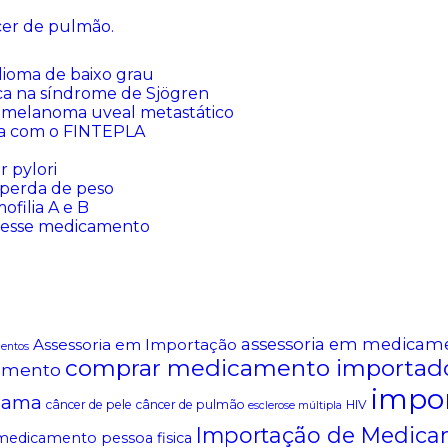
er de pulmão.
lioma de baixo grau
ca na síndrome de Sjögren
 melanoma uveal metastático
sia com o FINTEPLA
 pylori
perda de peso
filia A e B
 esse medicamento
assessoria em medicam
Assessoria em Importação
mentos
comprar medicamento importad
amento
impo
mama
câncer de pele
câncer de pulmão
HIV
esclerose múltipla
Importação de Medica
medicamento pessoa fisica