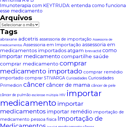
hemofilia A e B
Imunoterapia com KEYTRUDA: entenda como funciona
esse medicamento
Arquivos
Arquivos
Tags
adcetris
assessoria de importação
abraxane
Assessoria de
assessoria em
Assessoria em Importação
medicamentos
atgam
como
medicamentos importados
brevactid
importar medicamento
compartilhe saúde
comprar
comprar medicamento
medicamento importado
comprar remédio
importado
comprar STIVARGA
Curiosidades
Curiosidades
câncer
câncer de mama
Primedicin
câncer de pele
importar
câncer de pulmão
HIV
esclerose múltipla
medicamento
importar
medicamentos
importar remédio
importação de
Importação de
medicamento pessoa fisica
Medicamentos
medicamento câncer