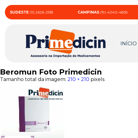
SUDESTE
(11) 2626-2518
CAMPINAS
(19) 4040-4855
INÍCIO
Beromun Foto Primedicin
Tamanho total da imagem:
210
×
210
pixels