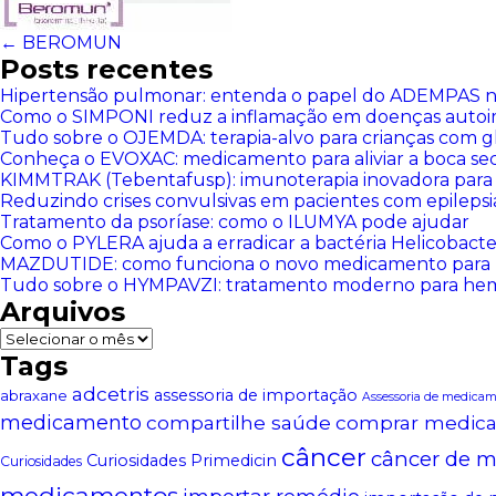
←
BEROMUN
Posts recentes
Hipertensão pulmonar: entenda o papel do ADEMPAS n
Como o SIMPONI reduz a inflamação em doenças auto
Tudo sobre o OJEMDA: terapia-alvo para crianças com g
Conheça o EVOXAC: medicamento para aliviar a boca se
KIMMTRAK (Tebentafusp): imunoterapia inovadora para
Reduzindo crises convulsivas em pacientes com epilep
Tratamento da psoríase: como o ILUMYA pode ajudar
Como o PYLERA ajuda a erradicar a bactéria Helicobacter
MAZDUTIDE: como funciona o novo medicamento para 
Tudo sobre o HYMPAVZI: tratamento moderno para hemo
Arquivos
Arquivos
Tags
adcetris
assessoria de importação
abraxane
Assessoria de medica
medicamento
compartilhe saúde
comprar medic
câncer
câncer de 
Curiosidades Primedicin
Curiosidades
medicamentos