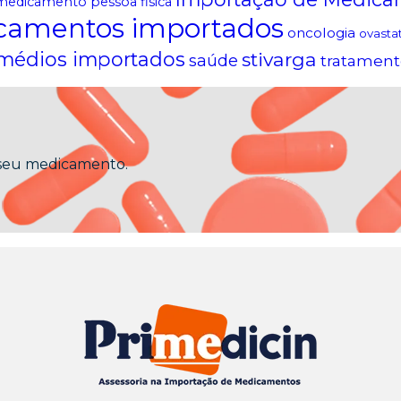
medicamento pessoa fisica
camentos importados
oncologia
ovasta
médios importados
stivarga
saúde
tratament
 seu medicamento.