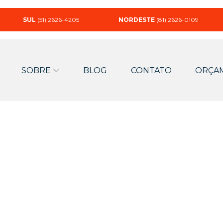
SUL
(51) 2626-4205
NORDESTE
(81) 2626-0109
SOBRE
BLOG
CONTATO
ORÇA