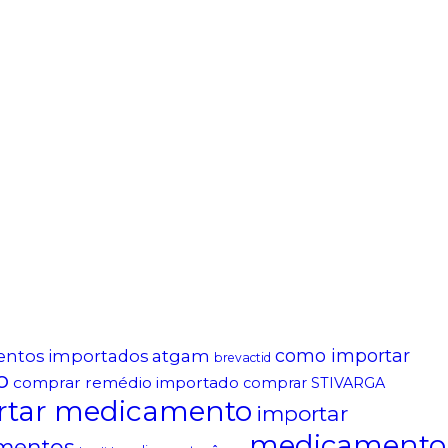
atgam
como importar
entos importados
brevactid
o
comprar remédio importado
comprar STIVARGA
rtar medicamento
importar
medicamento
mentos