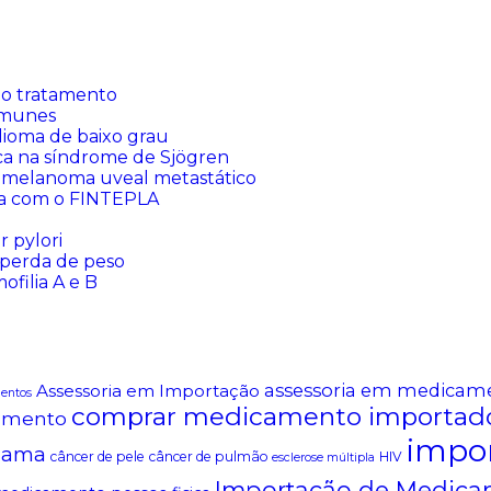
o tratamento
imunes
lioma de baixo grau
ca na síndrome de Sjögren
 melanoma uveal metastático
sia com o FINTEPLA
 pylori
perda de peso
filia A e B
assessoria em medicam
Assessoria em Importação
mentos
comprar medicamento importad
amento
impo
mama
câncer de pele
câncer de pulmão
HIV
esclerose múltipla
Importação de Medica