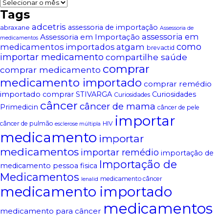
Arquivos
Tags
adcetris
assessoria de importação
abraxane
Assessoria de
assessoria em
Assessoria em Importação
medicamentos
atgam
como
medicamentos importados
brevactid
importar medicamento
compartilhe saúde
comprar
comprar medicamento
medicamento importado
comprar remédio
importado
comprar STIVARGA
Curiosidades
Curiosidades
câncer
câncer de mama
Primedicin
câncer de pele
importar
câncer de pulmão
HIV
esclerose múltipla
medicamento
importar
medicamentos
importar remédio
importação de
Importação de
medicamento pessoa fisica
Medicamentos
medicamento câncer
lenalid
medicamento importado
medicamentos
medicamento para câncer