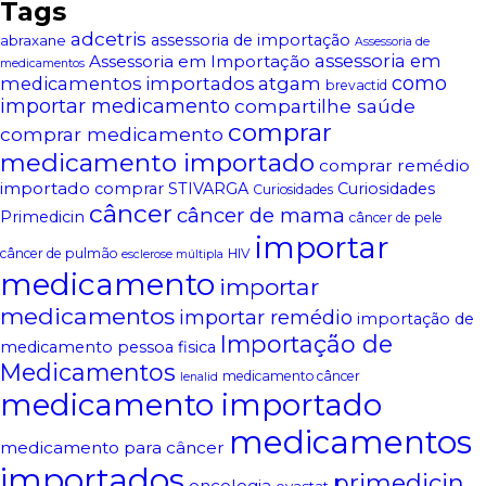
Tags
adcetris
assessoria de importação
abraxane
Assessoria de
assessoria em
Assessoria em Importação
medicamentos
atgam
como
medicamentos importados
brevactid
importar medicamento
compartilhe saúde
comprar
comprar medicamento
medicamento importado
comprar remédio
importado
comprar STIVARGA
Curiosidades
Curiosidades
câncer
câncer de mama
Primedicin
câncer de pele
importar
câncer de pulmão
HIV
esclerose múltipla
medicamento
importar
medicamentos
importar remédio
importação de
Importação de
medicamento pessoa fisica
Medicamentos
medicamento câncer
lenalid
medicamento importado
medicamentos
medicamento para câncer
importados
primedicin
oncologia