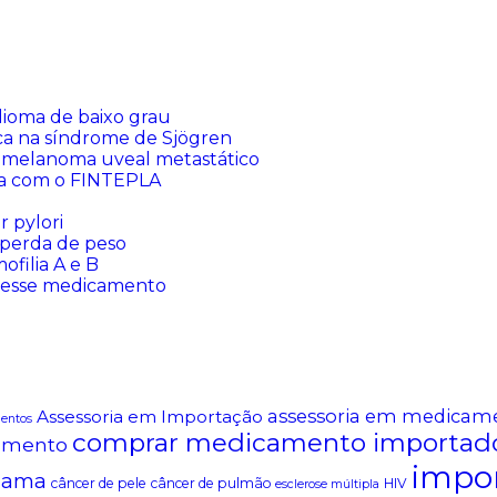
lioma de baixo grau
ca na síndrome de Sjögren
 melanoma uveal metastático
sia com o FINTEPLA
 pylori
perda de peso
filia A e B
 esse medicamento
assessoria em medicam
Assessoria em Importação
mentos
comprar medicamento importad
amento
impo
mama
câncer de pele
câncer de pulmão
HIV
esclerose múltipla