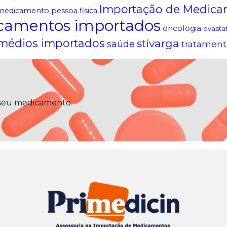
Importação de Medica
medicamento pessoa fisica
camentos importados
oncologia
ovasta
médios importados
stivarga
saúde
tratament
 seu medicamento.