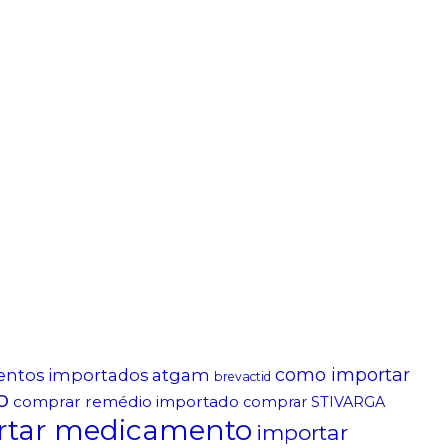
atgam
como importar
entos importados
brevactid
o
comprar remédio importado
comprar STIVARGA
rtar medicamento
importar