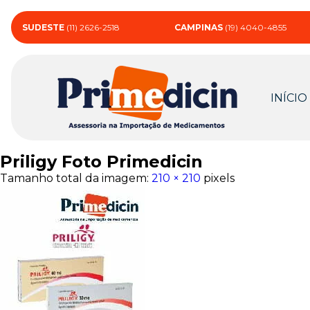
SUDESTE
(11) 2626-2518
CAMPINAS
(19) 4040-4855
INÍCIO
Priligy Foto Primedicin
Tamanho total da imagem:
210
×
210
pixels