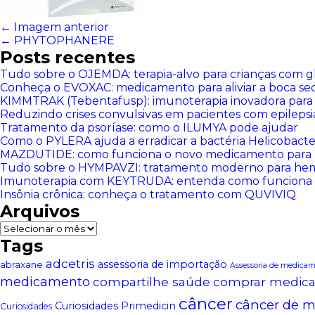
← Imagem anterior
←
PHYTOPHANERE
Posts recentes
Tudo sobre o OJEMDA: terapia-alvo para crianças com g
Conheça o EVOXAC: medicamento para aliviar a boca se
KIMMTRAK (Tebentafusp): imunoterapia inovadora para
Reduzindo crises convulsivas em pacientes com epilep
Tratamento da psoríase: como o ILUMYA pode ajudar
Como o PYLERA ajuda a erradicar a bactéria Helicobacter
MAZDUTIDE: como funciona o novo medicamento para 
Tudo sobre o HYMPAVZI: tratamento moderno para hemo
Imunoterapia com KEYTRUDA: entenda como funciona
Insônia crônica: conheça o tratamento com QUVIVIQ
Arquivos
Arquivos
Tags
adcetris
assessoria de importação
abraxane
Assessoria de medica
medicamento
compartilhe saúde
comprar medic
câncer
câncer de 
Curiosidades Primedicin
Curiosidades