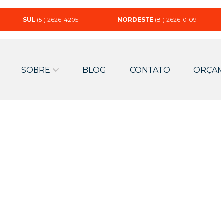
SUL
(51) 2626-4205
NORDESTE
(81) 2626-0109
SOBRE
BLOG
CONTATO
ORÇA