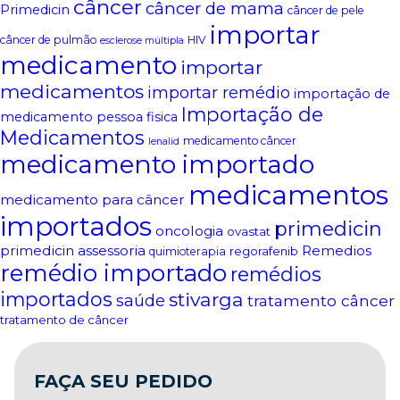
câncer
câncer de mama
Primedicin
câncer de pele
importar
câncer de pulmão
HIV
esclerose múltipla
medicamento
importar
medicamentos
importar remédio
importação de
Importação de
medicamento pessoa fisica
Medicamentos
medicamento câncer
lenalid
medicamento importado
medicamentos
medicamento para câncer
importados
primedicin
oncologia
ovastat
primedicin assessoria
Remedios
regorafenib
quimioterapia
remédio importado
remédios
importados
stivarga
saúde
tratamento câncer
tratamento de câncer
FAÇA SEU PEDIDO