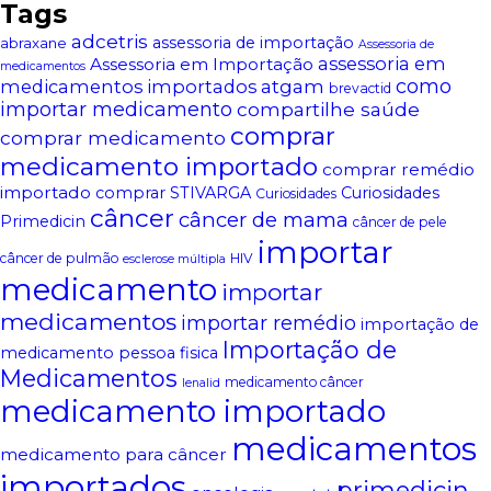
Tags
adcetris
assessoria de importação
abraxane
Assessoria de
assessoria em
Assessoria em Importação
medicamentos
atgam
como
medicamentos importados
brevactid
importar medicamento
compartilhe saúde
comprar
comprar medicamento
medicamento importado
comprar remédio
importado
comprar STIVARGA
Curiosidades
Curiosidades
câncer
câncer de mama
Primedicin
câncer de pele
importar
câncer de pulmão
HIV
esclerose múltipla
medicamento
importar
medicamentos
importar remédio
importação de
Importação de
medicamento pessoa fisica
Medicamentos
medicamento câncer
lenalid
medicamento importado
medicamentos
medicamento para câncer
importados
primedicin