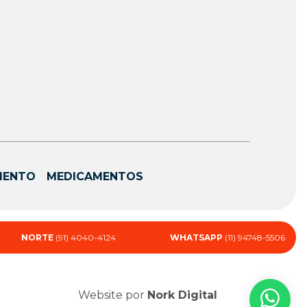
MENTO
MEDICAMENTOS
NORTE
(91) 4040-4124
WHATSAPP
(11) 94748-5506
Website por
Nork Digital