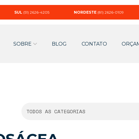
SUL
(51) 2626-4205
NORDESTE
(81) 2626-0109
SOBRE
BLOG
CONTATO
ORÇA
TODOS AS CATEGORIAS