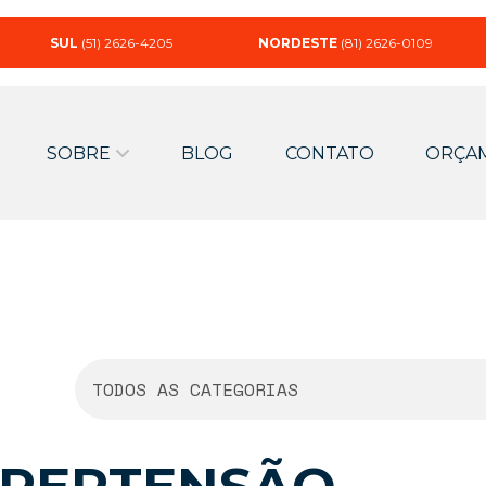
SUL
(51) 2626-4205
NORDESTE
(81) 2626-0109
SOBRE
BLOG
CONTATO
ORÇA
TODOS AS CATEGORIAS