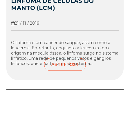
LINFOMA DE CÉLULAS DO
MANTO (LCM)
21 / 11 / 2019
O linfoma é um câncer do sangue, assim como a
leucemia. Entretanto, enquanto a leucemia tem
origem na medula óssea, o linfoma surge no sistema
linfático, uma rede de pequenos vasos e gânglios
linfáticos, que é parte tanto do sistema...
ABRIR POST