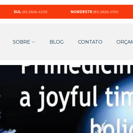
SUL
(51) 2626-4205
NORDESTE
(81) 2626-0109
SOBRE
BLOG
CONTATO
ORÇA