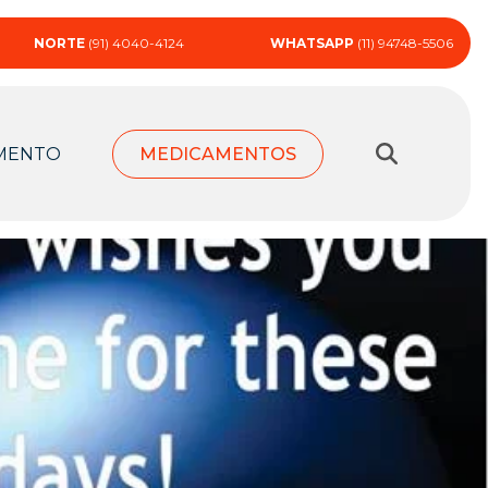
NORTE
(91) 4040-4124
WHATSAPP
(11) 94748-5506
MENTO
MEDICAMENTOS