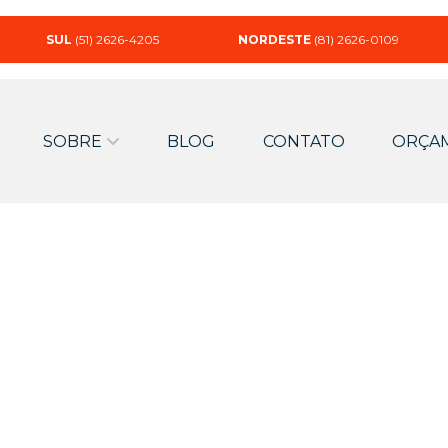
SUL
(51) 2626-4205
NORDESTE
(81) 2626-0109
SOBRE
BLOG
CONTATO
ORÇA