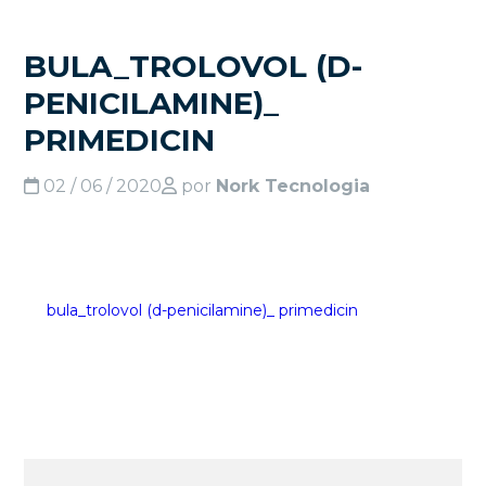
BULA_TROLOVOL (D-
PENICILAMINE)_
PRIMEDICIN
02 / 06 / 2020
por
Nork Tecnologia
bula_trolovol (d-penicilamine)_ primedicin